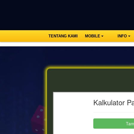
TENTANG KAMI
MOBILE
INFO