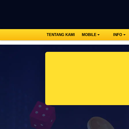
TENTANG KAMI
MOBILE
INFO