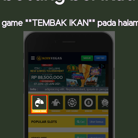
nu game ""TEMBAK IKAN"" pada hala